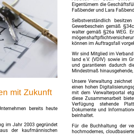
Eigentümern die Geschäftsfü
Faßbender und Lara Faßbende
Selbstverständlich besitze
Gewerbeschein gemäß §34c G
walter gemäß §26a WEG. Ent
mögenshaftpflichtversicher
können im Auftragsfall vorge
Wir sind Mitglied im Verband
land e.V. (VDIV) sowie im 
und garantieren dadurch die
Mindestmaß hinausgehende, A
Unsere Verwaltung zeichnet
einen hohen Digitalisierungs
n mit Zukunft
mit dem Verwalterportal et
diese Zusammenarbeit biete
Verfügung stehende Platt
Unternehmen bereits heute
Dokumente und Informatione
beinhaltet.
ng im Jahr 2003 gegründet
Für die Buchhaltung der ve
aus der kaufmännischen
hochmodernes, cloudbasiert