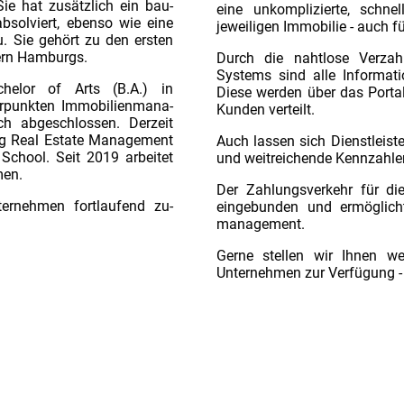
Sie hat zusätzlich ein bau-
eine unkomplizierte, schne
absolviert, ebenso wie eine
jeweiligen Immobilie - auch f
. Sie gehört zu den ersten
ltern Hamburgs.
Durch die nahtlose Verz
Systems sind alle Informati
helor of Arts (B.A.) in
Diese werden über das Portal 
erpunkten Immobilienmana-
Kunden verteilt.
ch abgeschlossen. Derzeit
ng Real Estate Management
Auch lassen sich Dienstleist
School. Seit 2019 arbeitet
und weitreichende Kennzahle
men.
Der Zahlungsverkehr für di
ernehmen fortlaufend zu-
eingebunden und ermöglicht
management.
Gerne stellen wir Ihnen we
Unternehmen zur Verfügung - 